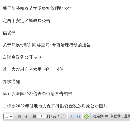
关于加强寒衣节文明祭祀管理的公告
定西市安定区民政局公告
倡议书
关于开展“清朗·网络空间”专项治理行动的通告
白碌乡政务公开专区
致广大农村自来水用户的一封信
停水通知
第五次全国经济普查单位清查告知书
白碌乡2022年耕地地力保护补贴资金发放对象公示图片
第
页 / 共
2
页
检索到
18
条记录，显