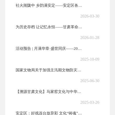
社火闹陇中 乡韵满安定——安定区各乡镇社火展演燃动新春
2026-03-30
为历史存档 让记忆永恒——甘肃革命军事馆面向社会和驻军单位广泛征集文...
2026-01-28
活动预告 | 月满华章·盛世同庆——2025年安定区国庆中秋系列文化...
2025-10-09
国家文物局关于加强主汛期文物防灾减灾救灾工作的通知
2025-06-30
【溯源甘肃文化】马家窑文化与中华文明起源
2025-03-26
安定区：好戏连台放异彩 文化“铸魂”惠民生