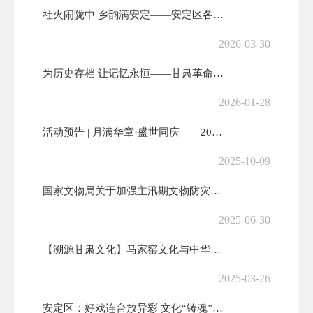
社火闹陇中 乡韵满安定——安定区各乡镇社火展演燃动新春
2026-03-30
为历史存档 让记忆永恒——甘肃革命军事馆面向社会和驻军单位广泛征集文...
2026-01-28
活动预告 | 月满华章·盛世同庆——2025年安定区国庆中秋系列文化...
2025-10-09
国家文物局关于加强主汛期文物防灾减灾救灾工作的通知
2025-06-30
【溯源甘肃文化】马家窑文化与中华文明起源
2025-03-26
安定区：好戏连台放异彩 文化“铸魂”惠民生