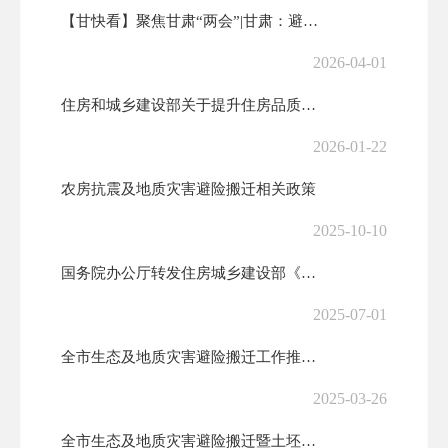
【甘快看】聚焦甘肃“两会”|甘肃：避险搬迁让46万群众住进幸福窝
2026-04-01
住房和城乡建设部关于提升住房品质的意见
2026-01-22
农房抗震及地质灾害避险搬迁相关政策
2025-10-10
国务院办公厅转发住房城乡建设部《关于进一步加强城市建筑垃圾治理的意见...
2025-07-01
全市生态及地质灾害避险搬迁工作推进会议召开
2025-03-26
全市生态及地质灾害避险搬迁暨土坯房改造提升“垃圾革命”推进会议召开