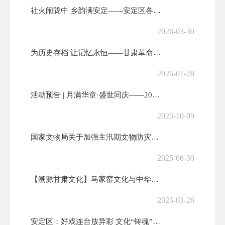
社火闹陇中 乡韵满安定——安定区各乡镇社火展演燃动新春
2026-03-30
为历史存档 让记忆永恒——甘肃革命军事馆面向社会和驻军单位广泛征集文...
2026-01-28
活动预告 | 月满华章·盛世同庆——2025年安定区国庆中秋系列文化...
2025-10-09
国家文物局关于加强主汛期文物防灾减灾救灾工作的通知
2025-06-30
【溯源甘肃文化】马家窑文化与中华文明起源
2025-03-26
安定区：好戏连台放异彩 文化“铸魂”惠民生