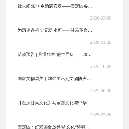
社火闹陇中 乡韵满安定——安定区各乡镇社火展演燃动新春
2026-03-30
为历史存档 让记忆永恒——甘肃革命军事馆面向社会和驻军单位广泛征集文...
2026-01-28
活动预告 | 月满华章·盛世同庆——2025年安定区国庆中秋系列文化...
2025-10-09
国家文物局关于加强主汛期文物防灾减灾救灾工作的通知
2025-06-30
【溯源甘肃文化】马家窑文化与中华文明起源
2025-03-26
安定区：好戏连台放异彩 文化“铸魂”惠民生