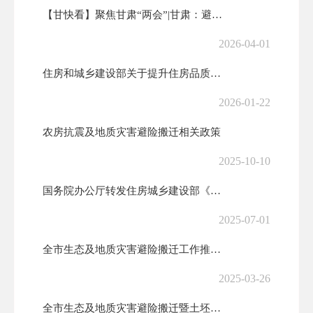
【甘快看】聚焦甘肃“两会”|甘肃：避险搬迁让46万群众住进幸福窝
2026-04-01
住房和城乡建设部关于提升住房品质的意见
2026-01-22
农房抗震及地质灾害避险搬迁相关政策
2025-10-10
国务院办公厅转发住房城乡建设部《关于进一步加强城市建筑垃圾治理的意见...
2025-07-01
全市生态及地质灾害避险搬迁工作推进会议召开
2025-03-26
全市生态及地质灾害避险搬迁暨土坯房改造提升“垃圾革命”推进会议召开