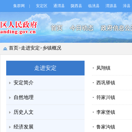
集群网
|
安定区
通渭县
陇西县
临洮县
渭源县
漳县
首页
今日动态
政府信息公
首页
>
走进安定
>
乡镇概况
走进安定
凤翔镇
安定简介
西巩驿镇
自然地理
符家川镇
历史人文
李家堡镇
经济发展
鲁家沟镇