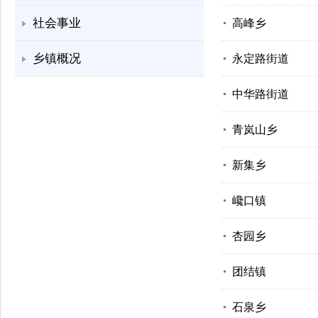
社会事业
高峰乡
乡镇概况
永定路街道
中华路街道
青岚山乡
新集乡
巉口镇
杏园乡
团结镇
石泉乡