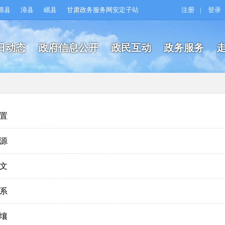
源县
漳县
岷县
甘肃政务服务网安定子站
注册
|
登录
日动态
政府信息公开
政民互动
政务服务
置
源
文
系
壤