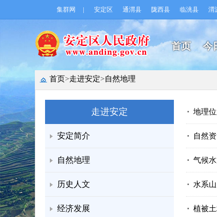
集群网
|
安定区
通渭县
陇西县
临洮县
渭
首页
今
首页
>
走进安定
>
自然地理
走进安定
地理位
安定简介
自然资
自然地理
气候水
历史人文
水系山
经济发展
植被土