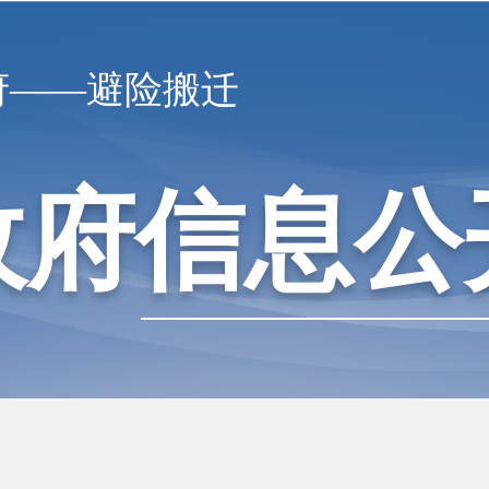
府——避险搬迁
政府信息公