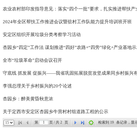
农业农村部印发指导意见：落实“四个一批”要求，扎实推进帮扶产业高
2024年全区帮扶工作推进会议暨驻村工作队能力提升培训班开班
安定区组织开展垃圾分类考察学习活动
杏园乡“四定”工作法 谋划推进“四好”农路+“四旁”绿化+产业基地示..
全市“垃圾革命”启动会议召开
守底线 抓发展 促振兴——我省巩固拓展脱贫攻坚成果同乡村振兴有效
李强总理关于乡村振兴的20个论述
杏园乡：醉美黄昏秋意浓
关于定西市安定区杏园乡牛营村村组道路工程的公示
第
页 / 共
2
页
检索到
19
条记录，显