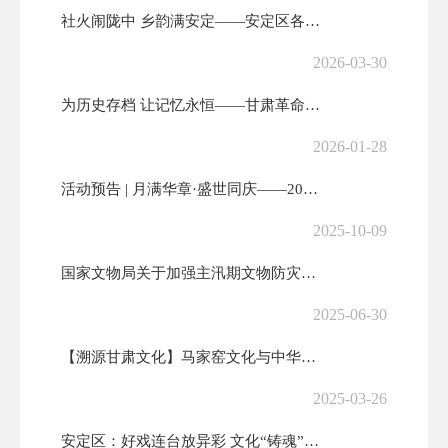
社火闹陇中 乡韵满安定——安定区各乡镇社火展演燃动新春
2026-03-30
为历史存档 让记忆永恒——甘肃革命军事馆面向社会和驻军单位广泛征集文...
2026-01-28
活动预告 | 月满华章·盛世同庆——2025年安定区国庆中秋系列文化...
2025-10-09
国家文物局关于加强主汛期文物防灾减灾救灾工作的通知
2025-06-30
【溯源甘肃文化】马家窑文化与中华文明起源
2025-03-26
安定区：好戏连台放异彩 文化“铸魂”惠民生