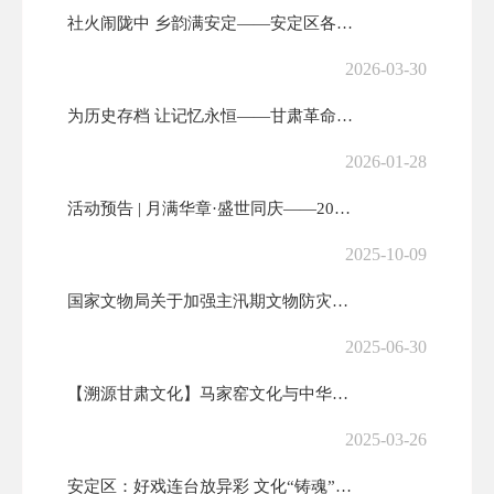
社火闹陇中 乡韵满安定——安定区各乡镇社火展演燃动新春
2026-03-30
为历史存档 让记忆永恒——甘肃革命军事馆面向社会和驻军单位广泛征集文...
2026-01-28
活动预告 | 月满华章·盛世同庆——2025年安定区国庆中秋系列文化...
2025-10-09
国家文物局关于加强主汛期文物防灾减灾救灾工作的通知
2025-06-30
【溯源甘肃文化】马家窑文化与中华文明起源
2025-03-26
安定区：好戏连台放异彩 文化“铸魂”惠民生