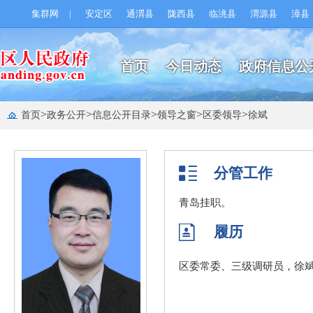
集群网
|
安定区
通渭县
陇西县
临洮县
渭源县
漳县
首页
今日动态
政府信息公
>
>
>
>
>
首页
政务公开
信息公开目录
领导之窗
区委领导
徐斌
分管工作
青岛挂职。
履历
区委常委、三级调研员，徐斌