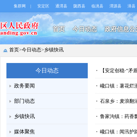
集群网
|
安定区
通渭县
陇西县
临洮县
渭源县
漳县
首页
今日动态
政府信息公
首页
>
今日动态
>
乡镇快讯
今日动态
【安定创稳·“矛
政务要闻
巉口镇：薯花烂
部门动态
石泉乡：麦浪翻
乡镇快讯
鲁家沟镇：药香
媒体聚焦
巉口镇：闻汛护路