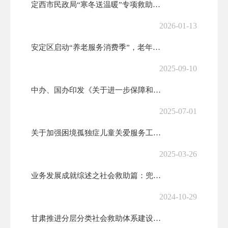
定西市民政局“寒冬送温暖”专项救助行动倡议书
2026-01-13
安定区启动“养老服务消费季”，老年助餐优惠券来了！
2025-09-10
中办、国办印发《关于进一步保障和改善民生 着力解决群众急难愁盼的意见...
2025-07-01
关于加强困境孤独症儿童关爱服务工作的通知
2025-03-26
业务发展成就综述之社会救助篇：兜住兜准兜牢基本民生底线
2024-10-29
甘肃推进分层分类社会救助体系建设——这样的社会救助更精准更及时更暖心