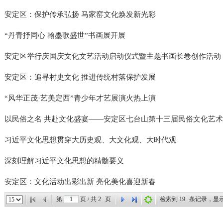
安定区：保护传承弘扬 马家窑文化焕发新光彩
“丹青抒同心 翰墨歌盛世”书画展开展
安定区举行庆国庆文化文艺活动启动仪式暨主题书画长卷创作活动
安定区：追寻村史文化 推进传统村落保护发展
“风华正茂·艺美定西”青少年才艺展演火热上演
以民俗之名 共赴文化盛宴——安定区七台山第十三届民俗文化艺
习近平文化思想贯穿大历史观、大文化观、大时代观
深刻理解习近平文化思想的精髓要义
安定区：文化活动出彩出新 亮化美化喜迎新春
第
页 / 共
2
页
检索到
19
条记录，显