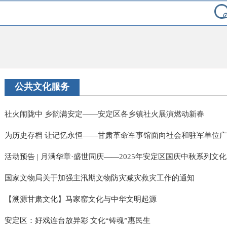
公共文化服务
社火闹陇中 乡韵满安定——安定区各乡镇社火展演燃动新春
为历史存档 让记忆永恒——甘肃革命军事馆面向社会和驻军单位广泛
活动预告 | 月满华章·盛世同庆——2025年安定区国庆中秋系列文化..
国家文物局关于加强主汛期文物防灾减灾救灾工作的通知
【溯源甘肃文化】马家窑文化与中华文明起源
安定区：好戏连台放异彩 文化“铸魂”惠民生