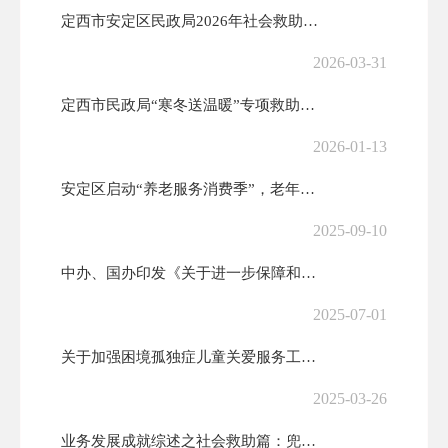
定西市安定区民政局2026年社会救助政策宣传‖刚性支出困难家庭
2026-03-31
定西市民政局“寒冬送温暖”专项救助行动倡议书
2026-01-13
安定区启动“养老服务消费季”，老年助餐优惠券来了！
2025-09-10
中办、国办印发《关于进一步保障和改善民生 着力解决群众急难愁盼的意见...
2025-07-01
关于加强困境孤独症儿童关爱服务工作的通知
2025-03-26
业务发展成就综述之社会救助篇：兜住兜准兜牢基本民生底线