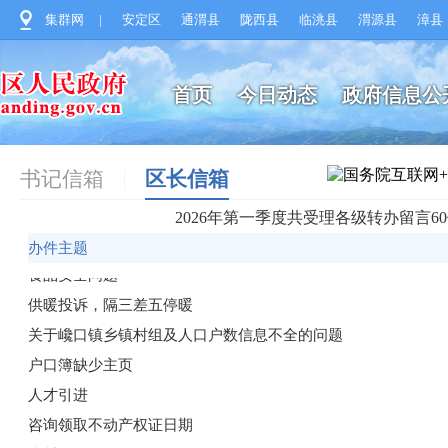
集群网
|
安定区
通渭县
陇西县
临洮县
渭源县
漳县
首页
今日动态
政府信息公
书记信箱
区长信箱
2026年第一季度共受理各级转办留言6