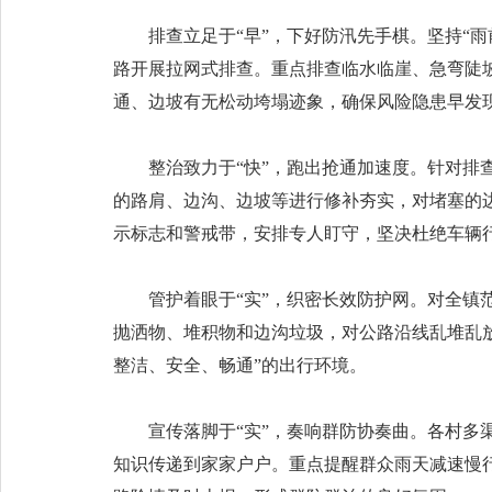
排查立足于“早”，下好防汛先手棋。坚持“
路开展拉网式排查。重点排查临水临崖、急弯陡
通、边坡有无松动垮塌迹象，确保风险隐患早发
整治致力于“快”，跑出抢通加速度。针对排
的路肩、边沟、边坡等进行修补夯实，对堵塞的
示标志和警戒带，安排专人盯守，坚决杜绝车辆
管护着眼于“实”，织密长效防护网。对全
抛洒物、堆积物和边沟垃圾，对公路沿线乱堆乱
整洁、安全、畅通”的出行环境。
宣传落脚于“实”，奏响群防协奏曲。各村
知识传递到家家户户。重点提醒群众雨天减速慢