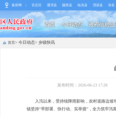
集群网
|
安定区
通渭县
陇西县
临洮县
渭源县
漳县
首页
今日动态
政府信息公
> 今日动态
> 乡镇快讯
首页
发布时间：2026-06-23 17:28
入汛以来，受持续降雨影响，农村道路边坡
镇坚持“早部署、快行动、实举措”，全力筑牢汛