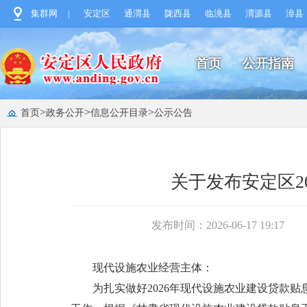
集群网
|
安定区
通渭县
陇西县
临洮县
渭源县
漳县
首页
公开指南
>
>
>
首页
政务公开
信息公开目录
公示公告
关于发布安定区2
发布时间：2026-06-17 19:17
现代设施农业经营主体：
为扎实做好2026年现代设施农业建设贷款