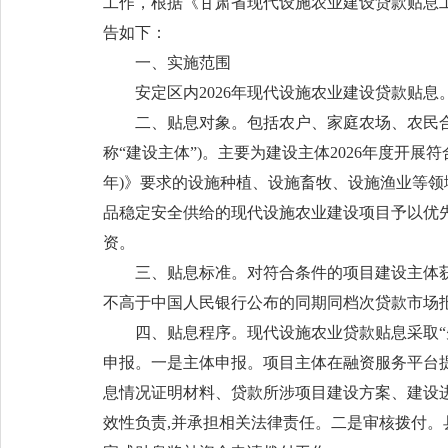
工作，根据《甘肃省现代设施农业建设贷款贴息工
告如下：
一、实施范围
安定区内2026年现代设施农业建设贷款贴息
二、贴息对象。包括农户、家庭农场、农民合
称“建设主体”)。主要为建设主体2026年度开展符合《
年)》要求的设施种植、设施畜牧、设施渔业等领
品稳定安全供给的现代设施农业建设项目予以优
资。
三、贴息标准。对符合条件的项目建设主体获
不高于中国人民银行公布的同期同档次贷款市场报价
四、贴息程序。现代设施农业贷款贴息采取“先付后补、 
申报。一是主体申报。项目主体在融资服务平台提
息情况证明材料、贷款所涉项目建设方案、建设
效性负责,并承担相关法律责任。二是审核拨付。