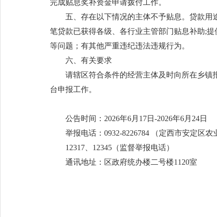
完成贴息奖补资金申请拨付工作。
五、存在以下情况的主体不予贴息。贷款用
笔贷款已获得各级、各行业主管部门贴息补助;提
等问题；有其他严重违纪违法违规行为。
六、有关要求
请辖区符合条件的经营主体及时向所在乡镇报
台申报工作。
公告时间：2026年6月17日-2026年6月24日
举报电话：0932-8226784 （定西市安定
12317、12345（监督举报电话）
通讯地址：区政府统办楼二号楼1
定西市安定区
2026年6