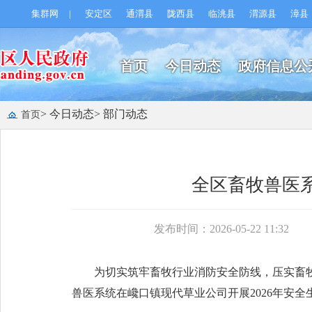
集群网
|
安定区
通渭县
陇西县
临洮县
渭源县
漳县
首页
今日动态
政府信息公
> 今日动态
> 部门动态
首页
全区畜牧兽医系
发布时间：2026-05-22 11:32
为切实筑牢畜牧行业消防安全防线，压实畜
兽医系统在巉口镇现代草业公司开展2026年安