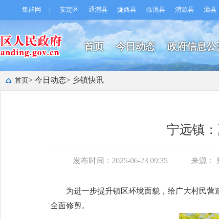
集群网
|
安定区
通渭县
陇西县
临洮县
渭源县
漳县
首页
今日动态
政府信息公
> 今日动态
> 乡镇快讯
首页
宁远镇：
发布时间：2025-06-23 09:35
来源：
为进一步提升镇区环境面貌，给广大村民营
全面修剪。