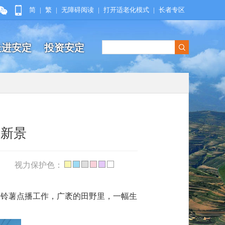
简
|
繁
|
无障碍阅读
|
打开适老化模式
|
长者专区
走进安定
投资安定
翻新景
视力保护色：
马铃薯点播工作，广袤的田野里，一幅生