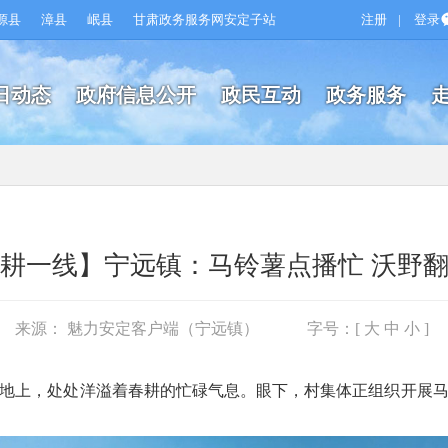
源县
漳县
岷县
甘肃政务服务网安定子站
注册
|
登录
日动态
政府信息公开
政民互动
政务服务
耕一线】宁远镇：马铃薯点播忙 沃野
来源： 魅力安定客户端（宁远镇）
字号：[
大
中
小
]
地上，处处洋溢着春耕的忙碌气息。眼下，村集体正组织开展