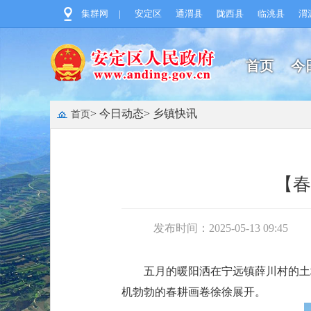
集群网
|
安定区
通渭县
陇西县
临洮县
渭
首页
今
> 今日动态
> 乡镇快讯
首页
【春
发布时间：2025-05-13 09:45
五月的暖阳洒在宁远镇薛川村的土
机勃勃的春耕画卷徐徐展开。