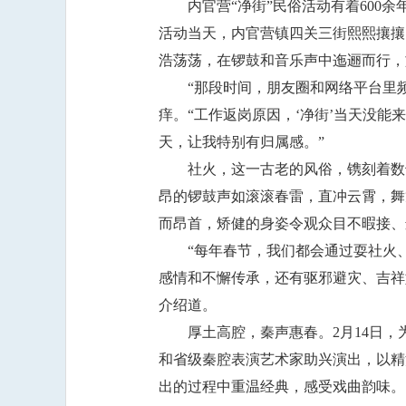
内官营“净街”民俗活动有着600
活动当天，内官营镇四关三街熙熙攘攘
浩荡荡，在锣鼓和音乐声中迤逦而行，
“那段时间，朋友圈和网络平台里频
痒。“工作返岗原因，‘净街’当天没
天，让我特别有归属感。”
社火，这一古老的风俗，镌刻着数
昂的锣鼓声如滚滚春雷，直冲云霄，舞
而昂首，矫健的身姿令观众目不暇接、
“每年春节，我们都会通过耍社火
感情和不懈传承，还有驱邪避灾、吉祥
介绍道。
厚土高腔，秦声惠春。2月14日
和省级秦腔表演艺术家助兴演出，以精
出的过程中重温经典，感受戏曲韵味。