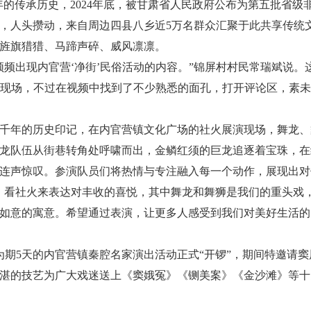
余年的传承历史，2024年底，被甘肃省人民政府公布为第五批省
，人头攒动，来自周边四县八乡近5万名群众汇聚于此共享传统文化
旌旗猎猎、马蹄声碎、威风凛凛。
频出现内官营‘净街’民俗活动的内容。”锦屏村村民常瑞斌说。
能来现场，不过在视频中找到了不少熟悉的面孔，打开评论区，素
千年的历史印记，在内官营镇文化广场的社火展演现场，舞龙、
龙队伍从街巷转角处呼啸而出，金鳞红须的巨龙追逐着宝珠，在
连声惊叹。参演队员们将热情与专注融入每一个动作，展现出对
、看社火来表达对丰收的喜悦，其中舞龙和舞狮是我们的重头戏
如意的寓意。希望通过表演，让更多人感受到我们对美好生活的
，为期5天的内官营镇秦腔名家演出活动正式“开锣”，期间特邀请
湛的技艺为广大戏迷送上《窦娥冤》《铡美案》《金沙滩》等十