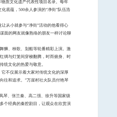
级非物质文化遗产代表性项目名录。每年
底蕴，500余人参演的“净街”队伍浩
这让从小就参与“净街”活动的他看得心
未谋面的网友就像熟络的朋友一样讨论聊
舞狮、秧歌、划船等轮番精彩上演。激
红绸与灯笼间穿梭翻腾，时而俯身、时
传统文化的热爱与敬意。
，它不仅展示着大家对传统文化的深厚
向往和追求。”万崖村社火队员付艳琴
窦凤琴、张兰秦、高二强、徐升等国家级
多个经典的秦腔剧目，让观众在欣赏演