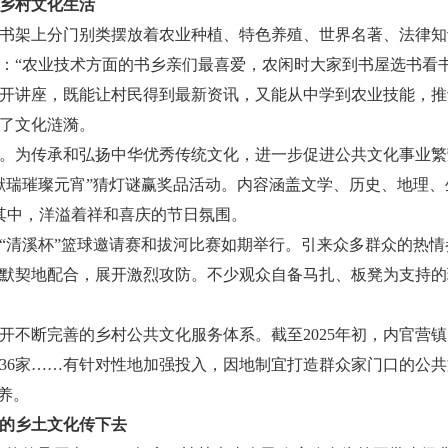
乡村文化生活
书架上分门别类摆放着农业种植、特色养殖、世界名著、法律知
：“农业技术方面的书乡亲们最喜爱，农闲时大家到书屋选书看书
开讲座，既能让村民得到最新资讯，又能从中学到农业技能，推
了文化涟漪。
。为传承和弘扬中华优秀传统文化，进一步促进公共文化事业繁荣
献瑞璀璨元宵”猜灯谜赢奖品活动。内容涵盖文学、历史、地理
与其中，洋溢着祥和喜庆的节日氛围。
“清溪杯”篮球邀请赛和拔河比赛如期举行。引来众多群众的热
默契地配合，展开激烈攻防。不少观众自备马扎、板凳为支持的
开不断完善的乡村公共文化服务体系。截至2025年初，内官营镇
屋36家……有针对性地加强投入，因地制宜打造群众家门口的公
养。
的乡土文化传下去