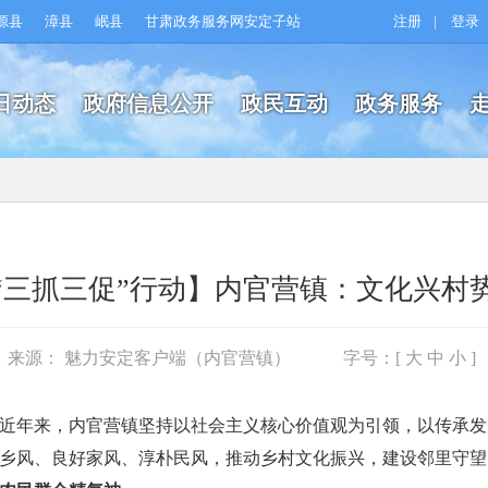
源县
漳县
岷县
甘肃政务服务网安定子站
注册
|
登录
日动态
政府信息公开
政民互动
政务服务
“三抓三促”行动】内官营镇：文化兴村
来源： 魅力安定客户端（内官营镇）
字号：[
大
中
小
]
近年来，内官营镇坚持以社会主义核心价值观为引领，以传承发
乡风、良好家风、淳朴民风，推动乡村文化振兴，建设邻里守望