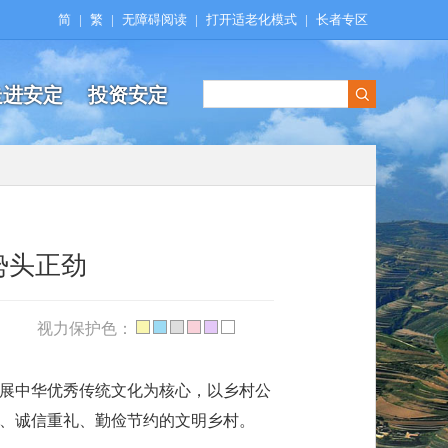
简
|
繁
|
无障碍阅读
|
打开适老化模式
|
长者专区
走进安定
投资安定
势头正劲
视力保护色：
展中华优秀传统文化为核心，以乡村公
、诚信重礼、勤俭节约的文明乡村。