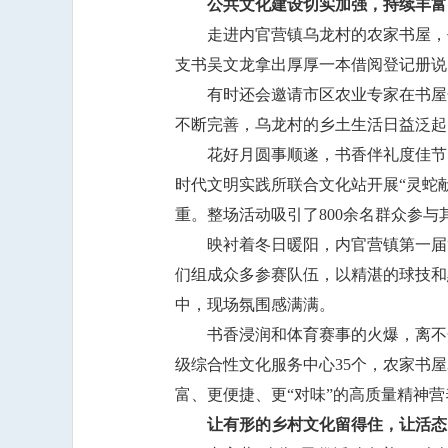
公共文化建设切实加强，持续丰富
走进内官营镇乌龙村的农家书屋，
支书吴文龙拿出厚厚一本借阅登记册说
有时还会邀请市区农业专家在书屋
不断完善，乌龙村的乡土生活日益泛起
花好月圆事顺遂，书香伴礼度佳节
时代文明实践所联合文化站开展“灵蛇
重。整场活动吸引了800余名群众参
映衬着冬日暖阳，内官营镇第一届
们组成众多参赛队伍，以精湛的球技和
中，现场氛围感满满。
书香浸润和体育赛事的火爆，离不
级综合性文化服务中心35个，农家书
富、更便捷、更“对味”的高质量精神营
让有形的乡村文化留得住，让活态