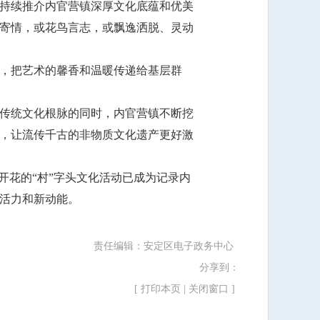
持续推介内官营镇深厚文化底蕴和优美
寄情，或花鸟言志，或飘逸洒脱、灵动
，把艺术的馨香和温暖传递给基层群
传统文化根脉的同时，内官营镇不断挖
，让流传千古的非物质文化遗产更好激
开花的“村”字头文化活动已成为记录内
活力和新动能。
责任编辑：安定区电子政务中心
分享到：
[
打印本页
|
关闭窗口
]