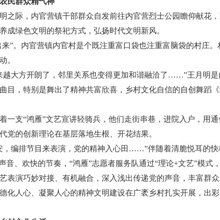
农民群众精气神
明之际，内官营镇干部群众自发前往内官营烈士公园瞻仰献花，
养成绿色文明的祭祀方式，弘扬时代文明新风。
秀出来”。内官营镇内官村是个既注重富口袋也注重富脑袋的村庄
动。
来越大方开朗了，邻里关系也变得更加和谐融洽了……”王月明
曲目，特别是舞出了精神共富欣喜，乡村文化自信的自创舞蹈《
着一支“鸿雁”文艺宣讲轻骑兵，他们走街串巷，进院入户，用
代党的创新理论在基层落地生根、开花结果。
安，编排节目来表演，党的精神入心田……”伴随着清脆悦耳的
声音、欢快的节奏，“鸿雁”志愿者服务队通过“理论+文艺”模
艺表演巧妙对接、有机融合，深入浅出传递党的声音，丰富群众
德化人心、凝聚人心的精神文明建设在广袤乡村扎实开展，出彩