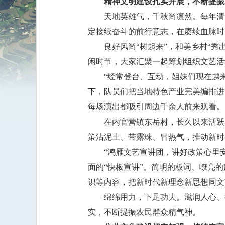
精神文明建设扎实开展，不断提振
天地英雄气，千秋尚凛然。每年清
定接续奋斗的前行意志，在赓续血脉时
良好风尚“树起来”，和美乡村“
闲时节，大家汇聚一起筹划组织文艺活
“经常登台、互动，姐妹们现在越
下，队员们把当地特色产业完美编排进
每场演出都吸引周边千余人前来观看。
在内官营镇东岳村，长久以来活跃
策沾泥土、带露珠、冒热气，推动新时
“鸿雁文艺宣讲团，讲好政策心里
面的“快板宣讲”。简明的板词、嘹亮的
识等内容，把新时代新理念新思想同文
绵绵用力，下足功夫。滋润人心、
实，不断提振农民群众精气神。